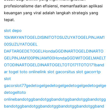
profesionalisme dan efisiensi, memanfaatkan aplikasi
keuangan yang viral adalah langkah strategis yang
tepat.
slot depo
10k
WAYANTOGEL
DISINITOTO
SUZUYATOGEL
PINJAM1
00
SUZUYATOGEL
DAFTAR
GEDETOGEL
HondaGG
DINARTOGEL
DINARTO
GEL
PINJAM100
PINJAM100
HondaGG
DWITOGEL
MAELT
OTO
DINARTOGEL
DINARTOGEL
TOTO171
TOTO171
band
ar togel toto online
link slot gacor
situs slot gacor
rtp
slot
gacor
slot77
gedetogel
gedetogel
gedetogel
gedetogel
ge
detogel
toto
online
bandotgg
bandotgg
bandotgg
bandotgg
bandotgg
bandotgg
bandotgg
bandotgg
bandotgg
bandotgg
band