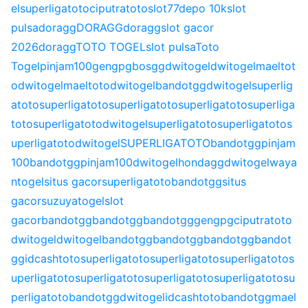
el
superligatoto
ciputratoto
slot77
depo 10k
slot
pulsa
doragg
DORAGG
doragg
slot gacor
2026
doragg
TOTO TOGEL
slot pulsa
Toto
Togel
pinjam100
gengpg
bosgg
dwitogel
dwitogel
maeltot
o
dwitogel
maeltoto
dwitogel
bandotgg
dwitogel
superlig
atoto
superligatoto
superligatoto
superligatoto
superliga
toto
superligatoto
dwitogel
superligatoto
superligatoto
s
uperligatoto
dwitogel
SUPERLIGATOTO
bandotgg
pinjam
100
bandotgg
pinjam100
dwitogel
hondagg
dwitogel
waya
ntogel
situs gacor
superligatoto
bandotgg
situs
gacor
suzuyatogel
slot
gacor
bandotgg
bandotgg
bandotgg
gengpg
ciputratoto
dwitogel
dwitogel
bandotgg
bandotgg
bandotgg
bandot
gg
idcashtoto
superligatoto
superligatoto
superligatoto
s
uperligatoto
superligatoto
superligatoto
superligatoto
su
perligatoto
bandotgg
dwitogel
idcashtoto
bandotgg
mael