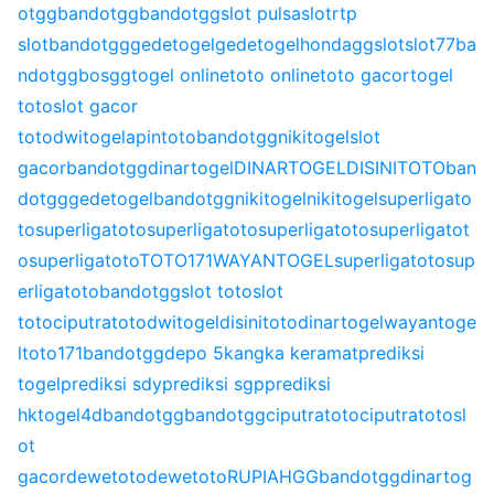
otgg
bandotgg
bandotgg
slot pulsa
slot
rtp
slot
bandotgg
gedetogel
gedetogel
hondagg
slot
slot77
ba
ndotgg
bosgg
togel online
toto online
toto gacor
togel
toto
slot gacor
toto
dwitogel
apintoto
bandotgg
nikitogel
slot
gacor
bandotgg
dinartogel
DINARTOGEL
DISINITOTO
ban
dotgg
gedetogel
bandotgg
nikitogel
nikitogel
superligato
to
superligatoto
superligatoto
superligatoto
superligatot
o
superligatoto
TOTO171
WAYANTOGEL
superligatoto
sup
erligatoto
bandotgg
slot toto
slot
toto
ciputratoto
dwitogel
disinitoto
dinartogel
wayantoge
l
toto171
bandotgg
depo 5k
angka keramat
prediksi
togel
prediksi sdy
prediksi sgp
prediksi
hk
togel4d
bandotgg
bandotgg
ciputratoto
ciputratoto
sl
ot
gacor
dewetoto
dewetoto
RUPIAHGG
bandotgg
dinartog