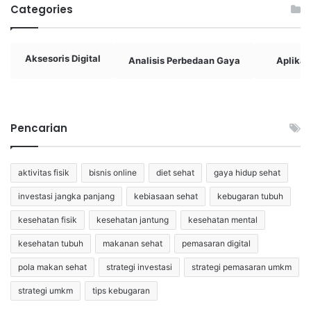
Categories
Aksesoris Digital
Analisis Perbedaan Gaya
Aplikasi
Pencarian
aktivitas fisik
bisnis online
diet sehat
gaya hidup sehat
investasi jangka panjang
kebiasaan sehat
kebugaran tubuh
kesehatan fisik
kesehatan jantung
kesehatan mental
kesehatan tubuh
makanan sehat
pemasaran digital
pola makan sehat
strategi investasi
strategi pemasaran umkm
strategi umkm
tips kebugaran