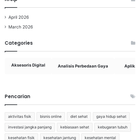
April 2026
March 2026
Categories
Aksesoris Digital
Analisis Perbedaan Gaya
Aplikasi
Pencarian
aktivitas fisik
bisnis online
diet sehat
gaya hidup sehat
investasi jangka panjang
kebiasaan sehat
kebugaran tubuh
kesehatan fisik
kesehatan jantung
kesehatan mental