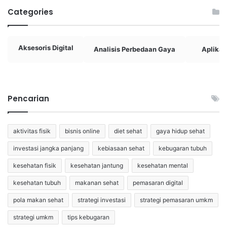
Categories
Aksesoris Digital
Analisis Perbedaan Gaya
Aplikasi
Pencarian
aktivitas fisik
bisnis online
diet sehat
gaya hidup sehat
investasi jangka panjang
kebiasaan sehat
kebugaran tubuh
kesehatan fisik
kesehatan jantung
kesehatan mental
kesehatan tubuh
makanan sehat
pemasaran digital
pola makan sehat
strategi investasi
strategi pemasaran umkm
strategi umkm
tips kebugaran