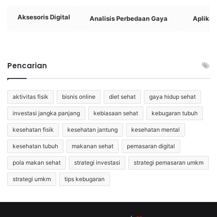
Aksesoris Digital
Analisis Perbedaan Gaya
Aplikasi
Pencarian
aktivitas fisik
bisnis online
diet sehat
gaya hidup sehat
investasi jangka panjang
kebiasaan sehat
kebugaran tubuh
kesehatan fisik
kesehatan jantung
kesehatan mental
kesehatan tubuh
makanan sehat
pemasaran digital
pola makan sehat
strategi investasi
strategi pemasaran umkm
strategi umkm
tips kebugaran