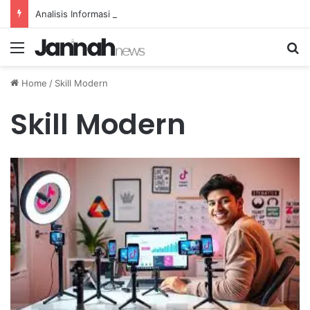
Analisis Informasi untuk Meningkatkan Pemeliharaan Prediktif Alat Transportasi
Menu
Se
Home
/
Skill Modern
Skill Modern