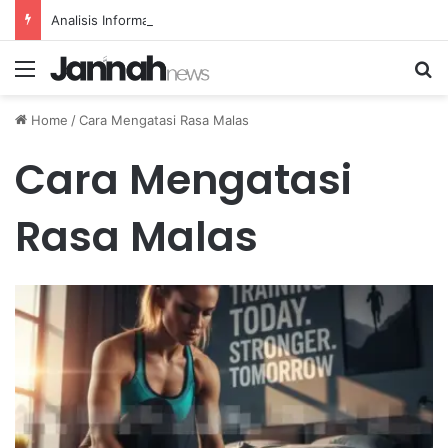
Analisis Informasi untuk Meningkatkan Pemeliharaan Prediktif Alat Transportasi
Menu
Se
Home
/
Cara Mengatasi Rasa Malas
Cara Mengatasi
Rasa Malas