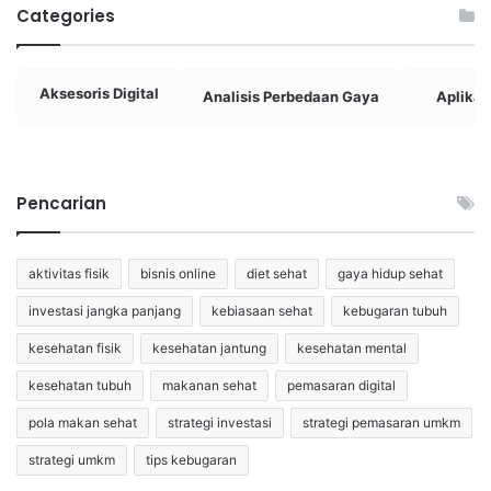
Categories
Aksesoris Digital
Analisis Perbedaan Gaya
Aplikasi
Pencarian
aktivitas fisik
bisnis online
diet sehat
gaya hidup sehat
investasi jangka panjang
kebiasaan sehat
kebugaran tubuh
kesehatan fisik
kesehatan jantung
kesehatan mental
kesehatan tubuh
makanan sehat
pemasaran digital
pola makan sehat
strategi investasi
strategi pemasaran umkm
strategi umkm
tips kebugaran