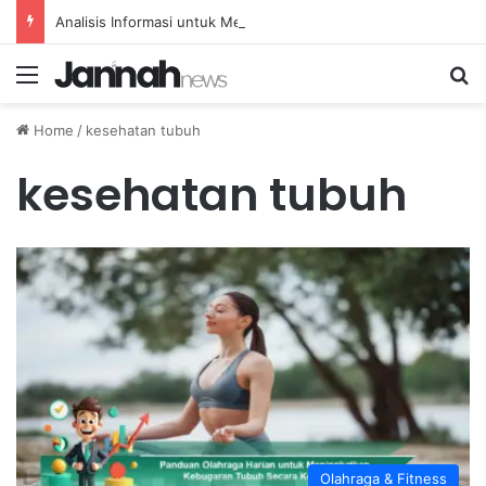
Analisis Informasi untuk Meningkatkan Pemeliharaan Prediktif Alat Transportasi
Menu
Se
Home
/
kesehatan tubuh
kesehatan tubuh
Olahraga & Fitness