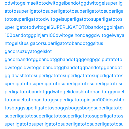
o
dwitogel
maeltoto
dwitogel
bandotgg
dwitogel
superlig
atoto
superligatoto
superligatoto
superligatoto
superliga
toto
superligatoto
dwitogel
superligatoto
superligatoto
s
uperligatoto
dwitogel
SUPERLIGATOTO
bandotgg
pinjam
100
bandotgg
pinjam100
dwitogel
hondagg
dwitogel
waya
ntogel
situs gacor
superligatoto
bandotgg
situs
gacor
suzuyatogel
slot
gacor
bandotgg
bandotgg
bandotgg
gengpg
ciputratoto
dwitogel
dwitogel
bandotgg
bandotgg
bandotgg
bandot
gg
idcashtoto
superligatoto
superligatoto
superligatoto
s
uperligatoto
superligatoto
superligatoto
superligatoto
su
perligatoto
bandotgg
dwitogel
idcashtoto
bandotgg
mael
toto
maeltoto
bandotgg
superligatoto
pinjam100
idcashto
to
sbogg
superligatoto
sbogg
sbogg
sbogg
superligatoto
superligatoto
superligatoto
superligatoto
superligatoto
s
uperligatoto
superligatoto
superligatoto
superligatoto
su