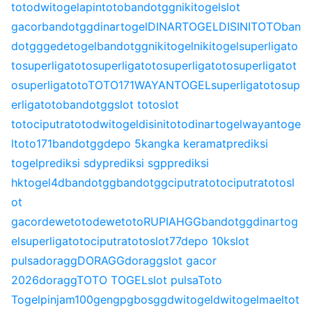
toto
dwitogel
apintoto
bandotgg
nikitogel
slot
gacor
bandotgg
dinartogel
DINARTOGEL
DISINITOTO
ban
dotgg
gedetogel
bandotgg
nikitogel
nikitogel
superligato
to
superligatoto
superligatoto
superligatoto
superligatot
o
superligatoto
TOTO171
WAYANTOGEL
superligatoto
sup
erligatoto
bandotgg
slot toto
slot
toto
ciputratoto
dwitogel
disinitoto
dinartogel
wayantoge
l
toto171
bandotgg
depo 5k
angka keramat
prediksi
togel
prediksi sdy
prediksi sgp
prediksi
hk
togel4d
bandotgg
bandotgg
ciputratoto
ciputratoto
sl
ot
gacor
dewetoto
dewetoto
RUPIAHGG
bandotgg
dinartog
el
superligatoto
ciputratoto
slot77
depo 10k
slot
pulsa
doragg
DORAGG
doragg
slot gacor
2026
doragg
TOTO TOGEL
slot pulsa
Toto
Togel
pinjam100
gengpg
bosgg
dwitogel
dwitogel
maeltot