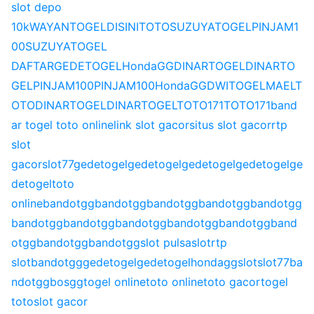
slot depo
10k
WAYANTOGEL
DISINITOTO
SUZUYATOGEL
PINJAM1
00
SUZUYATOGEL
DAFTAR
GEDETOGEL
HondaGG
DINARTOGEL
DINARTO
GEL
PINJAM100
PINJAM100
HondaGG
DWITOGEL
MAELT
OTO
DINARTOGEL
DINARTOGEL
TOTO171
TOTO171
band
ar togel toto online
link slot gacor
situs slot gacor
rtp
slot
gacor
slot77
gedetogel
gedetogel
gedetogel
gedetogel
ge
detogel
toto
online
bandotgg
bandotgg
bandotgg
bandotgg
bandotgg
bandotgg
bandotgg
bandotgg
bandotgg
bandotgg
band
otgg
bandotgg
bandotgg
slot pulsa
slot
rtp
slot
bandotgg
gedetogel
gedetogel
hondagg
slot
slot77
ba
ndotgg
bosgg
togel online
toto online
toto gacor
togel
toto
slot gacor