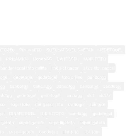
ATOGEL
PINJAM100
SUZUYATOGEL DAFTAR
GEDETOGEL
0
PINJAM100
HondaGG
DWITOGEL
MAELTOTO
bandar togel toto online
link slot gacor
situs slot gacor
ogel
gedetogel
gedetogel
toto online
bandotgg
tgg
bandotgg
bandotgg
bandotgg
bandotgg
bandotgg
ndotgg
gedetogel
gedetogel
hondagg
slot
slot77
cor
togel toto
slot gacor toto
dwitogel
apintoto
gel
DINARTOGEL
DISINITOTO
bandotgg
gedetogel
ligatoto
superligatoto
superligatoto
superligatoto
oto
superligatoto
bandotgg
slot toto
slot toto