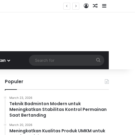
Log In
Random Article
Sidebar
Search
tan
for
Populer
March 23, 2026
Teknik Badminton Modern untuk
Meningkatkan Stabilitas Kontrol Permainan
Saat Bertanding
March 20, 2026
Meningkatkan Kualitas Produk UMKM untuk