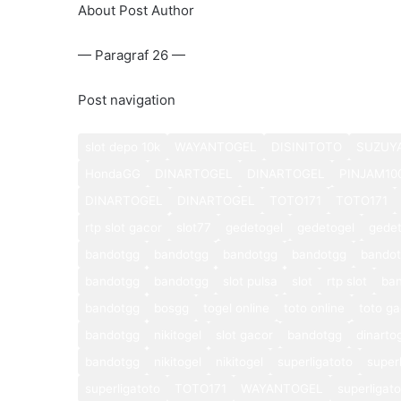
About Post Author
— Paragraf 26 —
Post navigation
slot depo 10k
WAYANTOGEL
DISINITOTO
SUZUY
HondaGG
DINARTOGEL
DINARTOGEL
PINJAM10
DINARTOGEL
DINARTOGEL
TOTO171
TOTO171
rtp slot gacor
slot77
gedetogel
gedetogel
gedet
bandotgg
bandotgg
bandotgg
bandotgg
bando
bandotgg
bandotgg
slot pulsa
slot
rtp slot
ba
bandotgg
bosgg
togel online
toto online
toto ga
bandotgg
nikitogel
slot gacor
bandotgg
dinarto
bandotgg
nikitogel
nikitogel
superligatoto
super
superligatoto
TOTO171
WAYANTOGEL
superligat