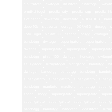
ciputratoto
dwitogel
disinitoto
dinartogel
wayan
prediksi togel
prediksi sdy
prediksi sgp
prediksi hk
slot gacor
dewetoto
dewetoto
RUPIAHGG
band
depo 10k
slot pulsa
doragg
DORAGG
doragg
s
Toto Togel
pinjam100
gengpg
bosgg
dwitogel
bandotgg
dwitogel
superligatoto
superligatoto
dwitogel
superligatoto
superligatoto
superligatot
bandotgg
pinjam100
dwitogel
hondagg
dwitogel
situs gacor
suzuyatogel
slot gacor
bandotgg
b
dwitogel
bandotgg
bandotgg
bandotgg
bandot
superligatoto
superligatoto
superligatoto
superlig
bandotgg
maeltoto
maeltoto
bandotgg
superlig
sbogg
sbogg
superligatoto
superligatoto
superl
superligatoto
superligatoto
superligatoto
superlig
bandotgg
bandotgg
bandotgg
idcashtoto
suzuy