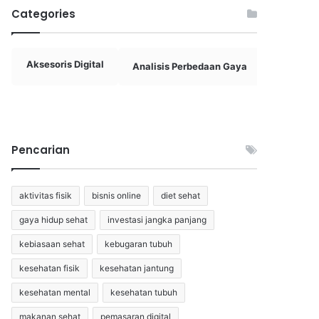
Categories
Aksesoris Digital
Analisis Perbedaan Gaya
Aplikas
Pencarian
aktivitas fisik
bisnis online
diet sehat
gaya hidup sehat
investasi jangka panjang
kebiasaan sehat
kebugaran tubuh
kesehatan fisik
kesehatan jantung
kesehatan mental
kesehatan tubuh
makanan sehat
pemasaran digital