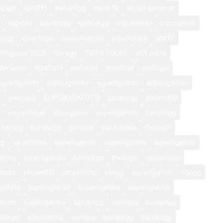
togel
toto171
bandotgg
depo 5k
angka keramat
togel4d
bandotgg
bandotgg
ciputratoto
ciputratoto
otgg
dinartogel
superligatoto
ciputratoto
slot77
lot gacor 2026
doragg
TOTO TOGEL
slot pulsa
dwitogel
maeltoto
dwitogel
maeltoto
dwitogel
superligatoto
superligatoto
superligatoto
superligatoto
o
dwitogel
SUPERLIGATOTO
bandotgg
pinjam100
wayantogel
situs gacor
superligatoto
bandotgg
andotgg
bandotgg
gengpg
ciputratoto
dwitogel
gg
idcashtoto
superligatoto
superligatoto
superligatoto
atoto
superligatoto
bandotgg
dwitogel
idcashtoto
atoto
pinjam100
idcashtoto
sbogg
superligatoto
sbogg
igatoto
superligatoto
superligatoto
superligatoto
atoto
superligatoto
bandotgg
nikitogel
bandotgg
atogel
ciputratoto
gengpg
bandotgg
bandotgg