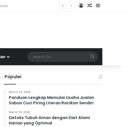
Log In
Random Article
Sidebar
Search
tan
for
Populer
March 23, 2026
Panduan Lengkap Memulai Usaha Jualan
Sabun Cuci Piring Literan Racikan Sendiri
March 19, 2026
Detoks Tubuh Aman dengan Diet Alami
Harian yang Optimal