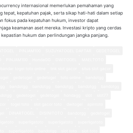
tocurrency internasional memerlukan pemahaman yang
 tepat, kepatuhan pajak, serta sikap hati-hati dalam setiap
an fokus pada kepatuhan hukum, investor dapat
aga keamanan aset mereka. Investasi kripto yang cerdas
ng kepastian hukum dan perlindungan jangka panjang.
ATOGEL
PINJAM100
SUZUYATOGEL DAFTAR
GEDETOGEL
0
PINJAM100
HondaGG
DWITOGEL
MAELTOTO
bandar togel toto online
link slot gacor
situs slot gacor
ogel
gedetogel
gedetogel
toto online
bandotgg
tgg
bandotgg
bandotgg
bandotgg
bandotgg
bandotgg
ndotgg
gedetogel
gedetogel
hondagg
slot
slot77
cor
togel toto
slot gacor toto
dwitogel
apintoto
gel
DINARTOGEL
DISINITOTO
bandotgg
gedetogel
ligatoto
superligatoto
superligatoto
superligatoto
oto
superligatoto
bandotgg
slot toto
slot toto