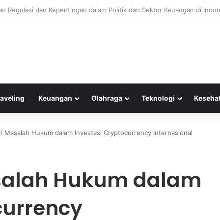
Informasi untuk Meningkatkan Pemeliharaan Prediktif Alat Transportasi
raveling
Keuangan
Olahraga
Teknologi
Keseha
i Masalah Hukum dalam Investasi Cryptocurrency Internasional
salah Hukum dalam
currency