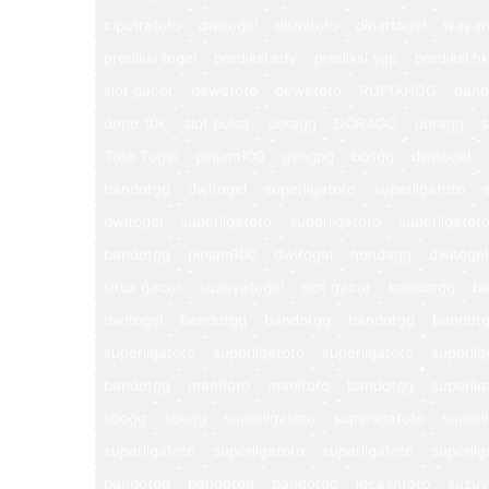
ciputratoto
dwitogel
disinitoto
dinartogel
wayan
prediksi togel
prediksi sdy
prediksi sgp
prediksi hk
slot gacor
dewetoto
dewetoto
RUPIAHGG
band
depo 10k
slot pulsa
doragg
DORAGG
doragg
s
Toto Togel
pinjam100
gengpg
bosgg
dwitogel
bandotgg
dwitogel
superligatoto
superligatoto
dwitogel
superligatoto
superligatoto
superligatot
bandotgg
pinjam100
dwitogel
hondagg
dwitogel
situs gacor
suzuyatogel
slot gacor
bandotgg
b
dwitogel
bandotgg
bandotgg
bandotgg
bandot
superligatoto
superligatoto
superligatoto
superlig
bandotgg
maeltoto
maeltoto
bandotgg
superlig
sbogg
sbogg
superligatoto
superligatoto
superl
superligatoto
superligatoto
superligatoto
superlig
bandotgg
bandotgg
bandotgg
idcashtoto
suzuy