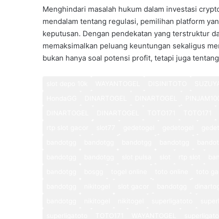
Menghindari masalah hukum dalam investasi cryp
mendalam tentang regulasi, pemilihan platform yang
keputusan. Dengan pendekatan yang terstruktur d
memaksimalkan peluang keuntungan sekaligus menj
bukan hanya soal potensi profit, tetapi juga tenta
slot depo 10k
WAYANTOGEL
DISINITOTO
SUZUY
HondaGG
DINARTOGEL
DINARTOGEL
PINJAM10
DINARTOGEL
DINARTOGEL
TOTO171
TOTO171
rtp slot gacor
slot77
gedetogel
gedetogel
gedet
bandotgg
bandotgg
bandotgg
bandotgg
bando
bandotgg
bandotgg
slot pulsa
slot
rtp slot
ba
bandotgg
bosgg
togel online
toto online
toto ga
bandotgg
nikitogel
slot gacor
bandotgg
dinarto
bandotgg
nikitogel
nikitogel
superligatoto
super
superligatoto
TOTO171
WAYANTOGEL
superligat