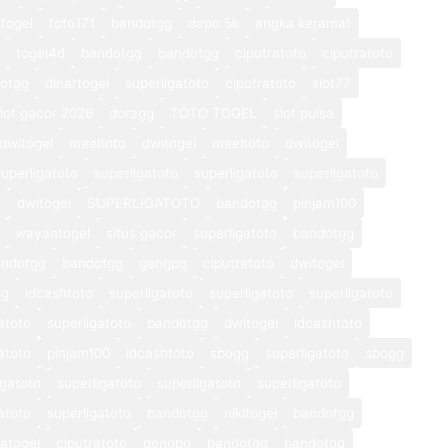
togel
toto171
bandotgg
depo 5k
angka keramat
togel4d
bandotgg
bandotgg
ciputratoto
ciputratoto
otgg
dinartogel
superligatoto
ciputratoto
slot77
lot gacor 2026
doragg
TOTO TOGEL
slot pulsa
dwitogel
maeltoto
dwitogel
maeltoto
dwitogel
superligatoto
superligatoto
superligatoto
superligatoto
o
dwitogel
SUPERLIGATOTO
bandotgg
pinjam100
wayantogel
situs gacor
superligatoto
bandotgg
andotgg
bandotgg
gengpg
ciputratoto
dwitogel
gg
idcashtoto
superligatoto
superligatoto
superligatoto
atoto
superligatoto
bandotgg
dwitogel
idcashtoto
atoto
pinjam100
idcashtoto
sbogg
superligatoto
sbogg
igatoto
superligatoto
superligatoto
superligatoto
atoto
superligatoto
bandotgg
nikitogel
bandotgg
atogel
ciputratoto
gengpg
bandotgg
bandotgg