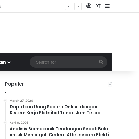
Log In
Random Article
Sidebar
Search
tan
for
Populer
March 27, 2026
Dapatkan Uang Secara Online dengan
Sistem Kerja Fleksibel Tanpa Jam Tetap
April 9, 2026
Analisis Biomekanik Tendangan Sepak Bola
untuk Mencegah Cedera Atlet secara Efektif