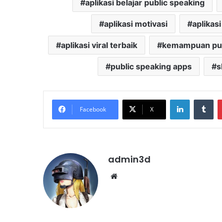
aplikasi belajar public speaking
aplikasi motivasi
aplikas
aplikasi viral terbaik
kemampuan pub
public speaking apps
s
LinkedIn
Tu
Facebook
X
admin3d
Website