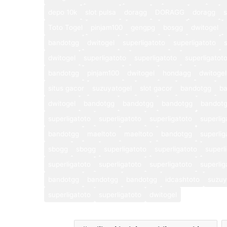
depo 10k
slot pulsa
doragg
DORAGG
doragg
s
Toto Togel
pinjam100
gengpg
bosgg
dwitogel
bandotgg
dwitogel
superligatoto
superligatoto
dwitogel
superligatoto
superligatoto
superligatot
bandotgg
pinjam100
dwitogel
hondagg
dwitogel
situs gacor
suzuyatogel
slot gacor
bandotgg
b
dwitogel
bandotgg
bandotgg
bandotgg
bandot
superligatoto
superligatoto
superligatoto
superlig
bandotgg
maeltoto
maeltoto
bandotgg
superlig
sbogg
sbogg
superligatoto
superligatoto
superl
superligatoto
superligatoto
superligatoto
superlig
bandotgg
bandotgg
bandotgg
idcashtoto
suzuy
superligatoto
superligatoto
dwitogel