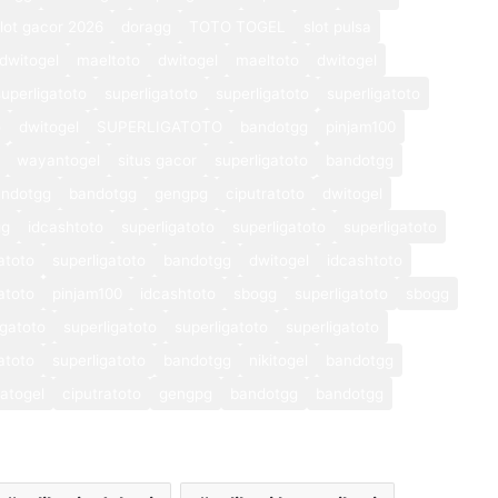
lot gacor 2026
doragg
TOTO TOGEL
slot pulsa
dwitogel
maeltoto
dwitogel
maeltoto
dwitogel
superligatoto
superligatoto
superligatoto
superligatoto
o
dwitogel
SUPERLIGATOTO
bandotgg
pinjam100
wayantogel
situs gacor
superligatoto
bandotgg
andotgg
bandotgg
gengpg
ciputratoto
dwitogel
gg
idcashtoto
superligatoto
superligatoto
superligatoto
atoto
superligatoto
bandotgg
dwitogel
idcashtoto
atoto
pinjam100
idcashtoto
sbogg
superligatoto
sbogg
igatoto
superligatoto
superligatoto
superligatoto
atoto
superligatoto
bandotgg
nikitogel
bandotgg
atogel
ciputratoto
gengpg
bandotgg
bandotgg