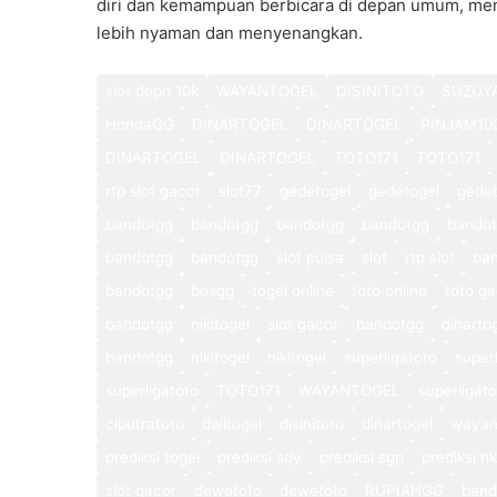
diri dan kemampuan berbicara di depan umum, me
lebih nyaman dan menyenangkan.
slot depo 10k
WAYANTOGEL
DISINITOTO
SUZUY
HondaGG
DINARTOGEL
DINARTOGEL
PINJAM10
DINARTOGEL
DINARTOGEL
TOTO171
TOTO171
rtp slot gacor
slot77
gedetogel
gedetogel
gedet
bandotgg
bandotgg
bandotgg
bandotgg
bando
bandotgg
bandotgg
slot pulsa
slot
rtp slot
ba
bandotgg
bosgg
togel online
toto online
toto ga
bandotgg
nikitogel
slot gacor
bandotgg
dinarto
bandotgg
nikitogel
nikitogel
superligatoto
super
superligatoto
TOTO171
WAYANTOGEL
superligat
ciputratoto
dwitogel
disinitoto
dinartogel
wayan
prediksi togel
prediksi sdy
prediksi sgp
prediksi hk
slot gacor
dewetoto
dewetoto
RUPIAHGG
band