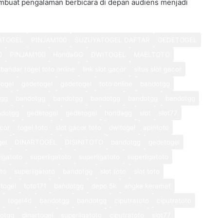
mbuat pengalaman berbicara di depan audiens menjadi
ATOGEL
PINJAM100
SUZUYATOGEL DAFTAR
GEDETOGEL
0
PINJAM100
HondaGG
DWITOGEL
MAELTOTO
bandar togel toto online
link slot gacor
situs slot gacor
ogel
gedetogel
gedetogel
toto online
bandotgg
tgg
bandotgg
bandotgg
bandotgg
bandotgg
bandotgg
ndotgg
gedetogel
gedetogel
hondagg
slot
slot77
cor
togel toto
slot gacor toto
dwitogel
apintoto
gel
DINARTOGEL
DISINITOTO
bandotgg
gedetogel
ligatoto
superligatoto
superligatoto
superligatoto
oto
superligatoto
bandotgg
slot toto
slot toto
togel
toto171
bandotgg
depo 5k
angka keramat
togel4d
bandotgg
bandotgg
ciputratoto
ciputratoto
otgg
dinartogel
superligatoto
ciputratoto
slot77