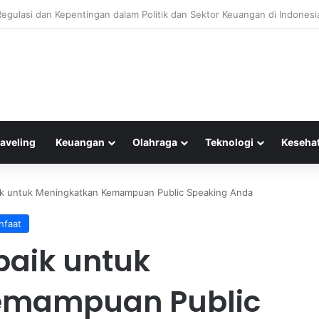
ormasi untuk Meningkatkan Pemeliharaan Prediktif Alat Transportasi
raveling
Keuangan
Olahraga
Teknologi
Keseha
baik untuk Meningkatkan Kemampuan Public Speaking Anda
anfaat
rbaik untuk
emampuan Public