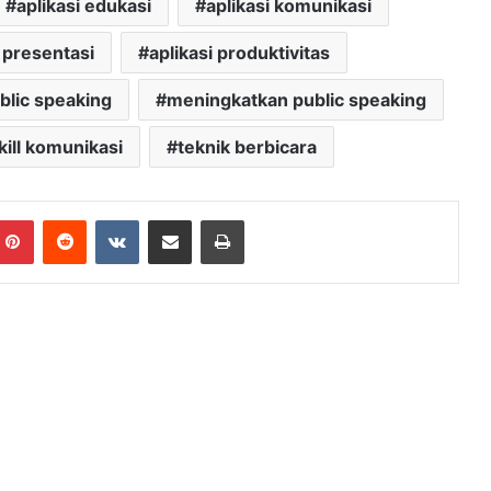
aplikasi edukasi
aplikasi komunikasi
i presentasi
aplikasi produktivitas
lic speaking
meningkatkan public speaking
kill komunikasi
teknik berbicara
mblr
Pinterest
Reddit
VKontakte
Share via Email
Print