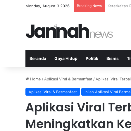
Monday, August 3 2026
Breaking News
Analisis Inf
Beranda
Gaya Hidup
Politik
Bisnis
T
Home
/
Aplikasi Viral & Bermanfaat
/
Aplikasi Viral Ter
Aplikasi Viral & Bermanfaat
Inilah Aplikasi Viral Berm
Aplikasi Viral Te
Meningkatkan K